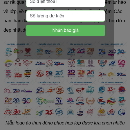
sự rất quan trọng. Logo đồng phục lớp thể hiện niềm tự hào
về lớp, về trường, về tuổi học trò có rất nhiều kỉ niệm. Các
bạn tham khảo một số mẫu thiết kế logo đồng phục họp lớp
đẹp nhất dưới đây nhé.
Mẫu logo áo thun đồng phục họp lớp được lựa chọn nhiều