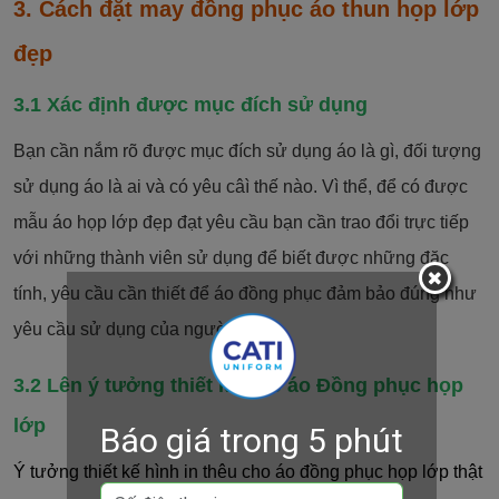
3. Cách đặt may đồng phục áo thun họp lớp
đẹp
3.1 Xác định được mục đích sử dụng
Bạn cần nắm rõ được mục đích sử dụng áo là gì, đối tượng
sử dụng áo là ai và có yêu câì thế nào. Vì thể, để có được
mẫu áo họp lớp đẹp đạt yêu cầu bạn cần trao đổi trực tiếp
với những thành viên sử dụng để biết được những đặc
tính, yêu cầu cần thiết để áo đồng phục đảm bảo đúng như
yêu cầu sử dụng của người dùng.
3.2 Lên ý tưởng thiết kế cho áo Đồng phục họp
lớp
Báo giá trong 5 phút
Ý tưởng thiết kế hình in thêu cho áo đồng phục họp lớp thật