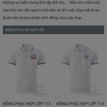
những sự kiện mang tính tập thể lớp… Nếu
như một cuộc
họp lớp mà mỗi người mỗi kiểu áo thì cuộc họp mất đi sự
đoàn kết và kém phần sinh động của cuộc họp.
ĐỒNG PHỤC ÁO HỌP LỚP
ĐỒNG PHỤC HỌP LỚP 113
ĐỒNG PHỤC HỌP LỚP 114