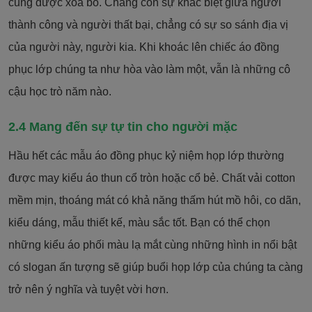
cũng được xóa bỏ. Chẳng còn sự khác biệt giữa người
thành công và người thất bại, chẳng có sự so sánh địa vị
của người này, người kia. Khi khoác lên chiếc áo đồng
phục lớp chúng ta như hòa vào làm một, vẫn là những cô
cậu học trò năm nào.
2.4 Mang đến sự tự tin cho người mặc
Hầu hết các mẫu áo đồng phục kỷ niệm họp lớp thường
được may kiểu áo thun cổ tròn hoặc cổ bẻ. Chất vải cotton
mềm mịn, thoáng mát có khả năng thấm hút mồ hôi, co dãn,
kiểu dáng, mẫu thiết kế, màu sắc tốt. Bạn có thể chọn
những kiểu áo phối màu lạ mắt cùng những hình in nổi bật
có slogan ấn tượng sẽ giúp buổi họp lớp của chúng ta càng
trở nên ý nghĩa và tuyệt vời hơn.