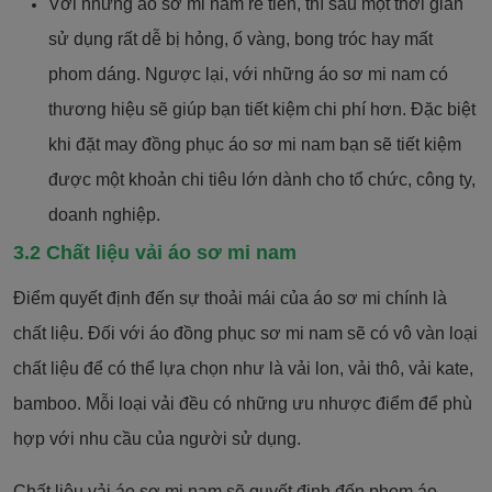
Với những áo sơ mi nam rẻ tiền, thì sau một thời gian
sử dụng rất dễ bị hỏng, ố vàng, bong tróc hay mất
phom dáng. Ngược lại, với những áo sơ mi nam có
thương hiệu sẽ giúp bạn tiết kiệm chi phí hơn. Đặc biệt
khi đặt may đồng phục áo sơ mi nam bạn sẽ tiết kiệm
được một khoản chi tiêu lớn dành cho tổ chức, công ty,
doanh nghiệp.
3.2 Chất liệu vải áo sơ mi nam
Điểm quyết định đến sự thoải mái của áo sơ mi chính là
chất liệu. Đối với áo đồng phục sơ mi nam sẽ có vô vàn loại
chất liệu để có thể lựa chọn như là vải lon, vải thô, vải kate,
bamboo. Mỗi loại vải đều có những ưu nhược điểm để phù
hợp với nhu cầu của người sử dụng.
Chất liệu vải áo sơ mi nam sẽ quyết định đến phom áo.