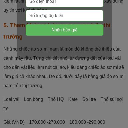
kiệm rất nhiều thời gian và năng lượng trong việc xây dựng
uy tín với khách hàng.
5. Tham khảo giá áo sơ mi nam trên thị
trường
Những chiếc áo sơ mi nam là món đồ không thể thiếu của
cánh mày râu. Từng chi tiết nhỏ, từ đường dệt của loại vải
cho đến vật liệu làm nút cài áo, kiểu dáng chiếc áo sơ mi sẽ
làm giá cả khác nhau. Do đó, dưới đây là bảng giá áo sơ mi
nam trên thị trường.
Loại vải Lon bóng Thô HQ Kate Sợi tre Thô sùi sợi
tre
Giá (VNĐ) 170.000 -270.000 180.000 -290.000