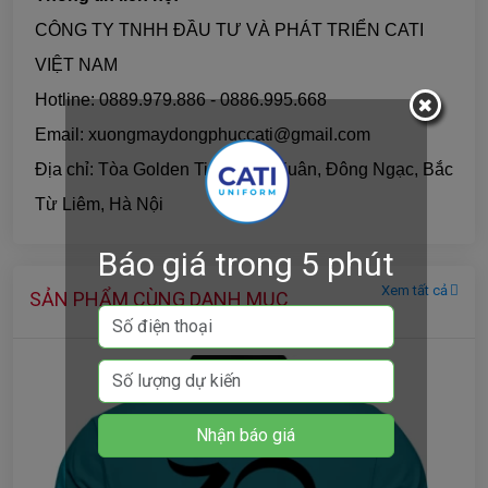
CÔNG TY TNHH ĐẦU TƯ VÀ PHÁT TRIỂN CATI
VIỆT NAM
Hotline: 0889.979.886 - 0886.995.668
Email: xuongmaydongphuccati@gmail.com
Địa chỉ: Tòa Golden Time, Tân Xuân, Đông Ngạc, Bắc
Từ Liêm, Hà Nội
Báo giá trong 5 phút
Xem tất cả
SẢN PHẨM CÙNG DANH MỤC