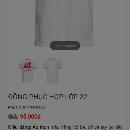
Tap to expand
ĐỒNG PHỤC HỌP LỚP 22
Mã:
CA181116030003
Giá:
95.000đ
Kiểu dáng: Áo thun
màu trắng cổ bẻ, cổ và tay bo dệt