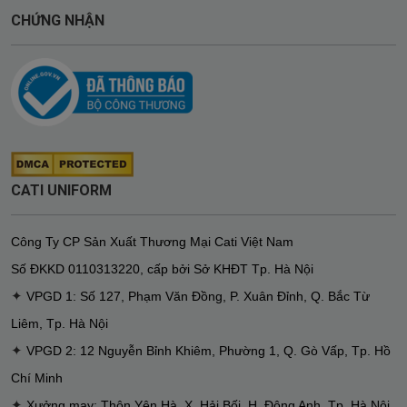
CHỨNG NHẬN
CATI UNIFORM
Công Ty CP Sản Xuất Thương Mại Cati Việt Nam
Số ĐKKD
0110313220
,
cấp bởi Sở KHĐT Tp. Hà Nội
✦
VPGD 1: Số 127, Phạm Văn Đồng, P. Xuân Đỉnh, Q. Bắc Từ
Liêm, Tp. Hà Nội
✦
VPGD 2: 12 Nguyễn Bỉnh Khiêm, Phường 1, Q. Gò Vấp, Tp. Hồ
Chí Minh
✦
Xưởng may: Thôn Yên Hà, X. Hải Bối, H. Đông Anh, Tp. Hà Nội