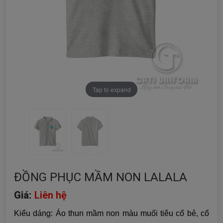
Tap to expand
ĐỒNG PHỤC MẦM NON LALALA
Giá:
Liên hệ
Kiểu dáng: Áo thun mầm non màu muối tiêu cổ bẻ, cổ