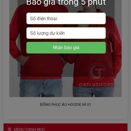
Báo giá trong 5 phút
ĐỒNG PHỤC ÁO HOODIE NỈ 01
MENU DANH MỤC