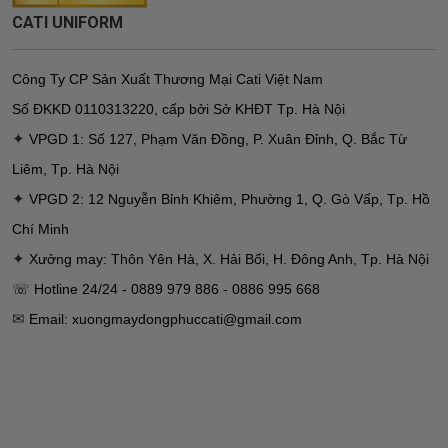
CATI UNIFORM
Công Ty CP Sản Xuất Thương Mại Cati Việt Nam
Số ĐKKD
0110313220
,
cấp bởi Sở KHĐT Tp. Hà Nội
✦
VPGD 1: Số 127, Phạm Văn Đồng, P. Xuân Đỉnh, Q. Bắc Từ
Liêm, Tp. Hà Nội
✦
VPGD 2: 12 Nguyễn Bỉnh Khiêm, Phường 1, Q. Gò Vấp, Tp. Hồ
Chí Minh
✦
Xưởng may: Thôn Yên Hà, X. Hải Bối, H. Đông Anh, Tp. Hà Nội
☏ Hotline 24/24 - 0889 979 886 - 0886 995 668
✉
Email: xuongmaydongphuccati@gmail.com