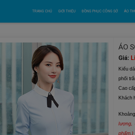
TRANG CHỦ
GIỚI THIỆU
ĐỒNG PHỤC CÔNG SỞ
ÁO TH
ÁO S
Giá:
L
Kiểu dá
phối tr
Cao cấp
Khách h
Khoảng
lượng, 
phẩm.)