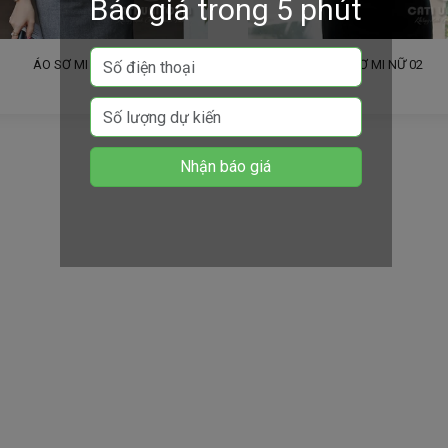
Báo giá trong 5 phút
ÁO SƠ MI NỮ 01
ÁO SƠ MI NỮ 02