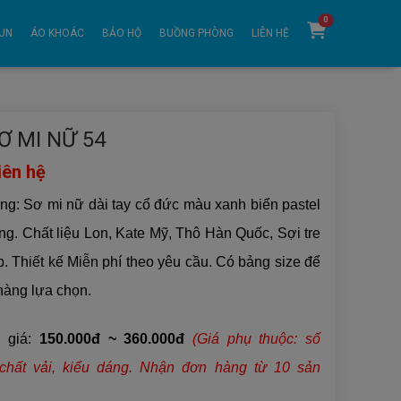
0
UN
ÁO KHOÁC
BẢO HỘ
BUỒNG PHÒNG
LIÊN HỆ
Ơ MI NỮ 54
iên hệ
ng: Sơ mi nữ dài tay cổ đức màu xanh biển pastel
ắng. Chất liệu
Lon, Kate Mỹ, Thô Hàn Quốc, Sợi tre
. Thiết kế Miễn phí theo yêu cầu. Có bảng size để
àng lựa chọn.
 giá:
150.000đ ~ 360.000đ
(Giá phụ thuộc: số
chất vải,
kiểu dáng
. Nhận đơn hàng từ 10 sản