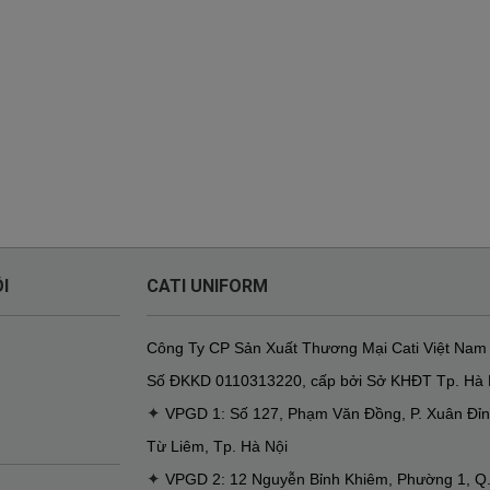
I
CATI UNIFORM
Công Ty CP Sản Xuất Thương Mại Cati Việt Nam
Số ĐKKD
0110313220
,
cấp bởi Sở KHĐT Tp. Hà 
✦
VPGD 1: Số 127, Phạm Văn Đồng, P. Xuân Đỉn
Từ Liêm, Tp. Hà Nội
✦
VPGD 2: 12 Nguyễn Bỉnh Khiêm, Phường 1, Q