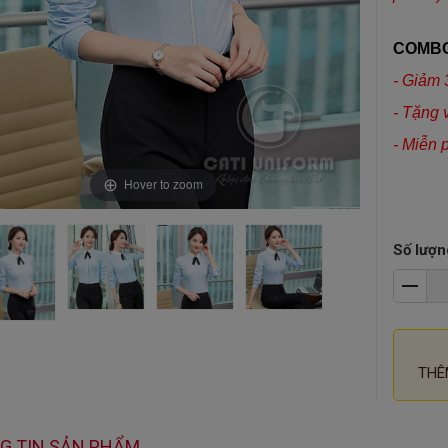
COMBO
- Giảm 
- Tặng 
- Miễn 
Hover to zoom
Số lượn
THÊ
G TIN SẢN PHẨM