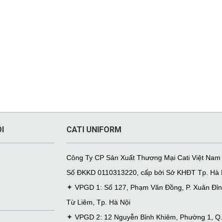
I
CATI UNIFORM
Công Ty CP Sản Xuất Thương Mại Cati Việt Nam
Số ĐKKD
0110313220
,
cấp bởi Sở KHĐT Tp. Hà 
✦
VPGD 1: Số 127, Phạm Văn Đồng, P. Xuân Đỉn
Từ Liêm, Tp. Hà Nội
✦
VPGD 2: 12 Nguyễn Bỉnh Khiêm, Phường 1, Q