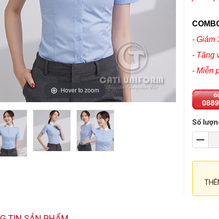
COMBO
- Giảm 
- Tặng 
- Miễn 
Hover to zoom
Số lượn
THÊ
G TIN SẢN PHẨM