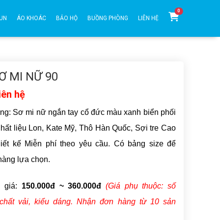
0
UN
ÁO KHOÁC
BẢO HỘ
BUỒNG PHÒNG
LIÊN HỆ
Ơ MI NỮ 90
iên hệ
ng: Sơ mi nữ ngắn tay cổ đức màu xanh biển phối
Chất liệu
Lon, Kate Mỹ, Thô Hàn Quốc, Sợi tre
Cao
hiết kế Miễn phí theo yêu cầu. Có bảng size để
àng lựa chọn.
 giá:
150.000đ ~ 360.000đ
(Giá phụ thuộc: số
chất vải,
kiểu dáng
. Nhận đơn hàng từ 10 sản