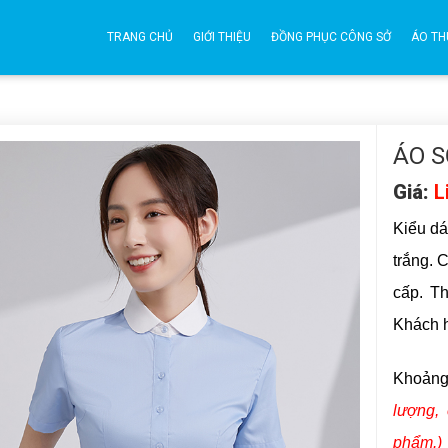
TRANG CHỦ
GIỚI THIỆU
ĐỒNG PHỤC CÔNG SỞ
ÁO TH
ÁO S
Giá:
L
Kiểu dá
trắng. 
cấp. T
Khách h
Khoảng
lượng, 
phẩm.)