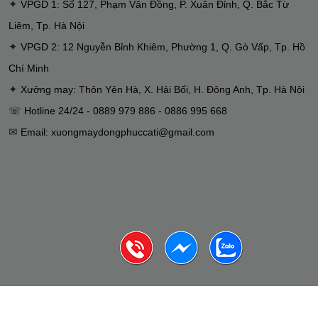
✦
VPGD 1: Số 127, Phạm Văn Đồng, P. Xuân Đỉnh, Q. Bắc Từ
Liêm, Tp. Hà Nội
✦
VPGD 2: 12 Nguyễn Bỉnh Khiêm, Phường 1, Q. Gò Vấp, Tp. Hồ
Chí Minh
✦
Xưởng may: Thôn Yên Hà, X. Hải Bối, H. Đông Anh, Tp. Hà Nội
☏ Hotline 24/24 - 0889 979 886 - 0886 995 668
✉
Email: xuongmaydongphuccati@gmail.com