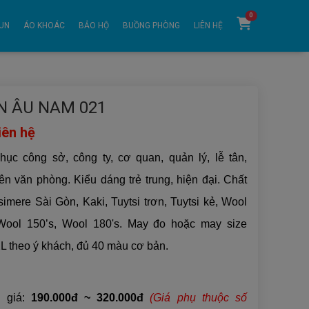
0
UN
ÁO KHOÁC
BẢO HỘ
BUỒNG PHÒNG
LIÊN HỆ
N ÂU NAM 021
iên hệ
ục công sở, công ty, cơ quan, quản lý, lễ tân,
ên văn phòng. Kiểu dáng trẻ trung, hiện đại. Chất
simere Sài Gòn, Kaki, Tuytsi trơn, Tuytsi kẻ, Wool
 Wool 150’s, Wool 180's. May đo hoặc may size
L theo ý khách, đủ 40 màu cơ bản.
 giá:
190.000đ ~ 320.000đ
(Giá phụ thuộc số