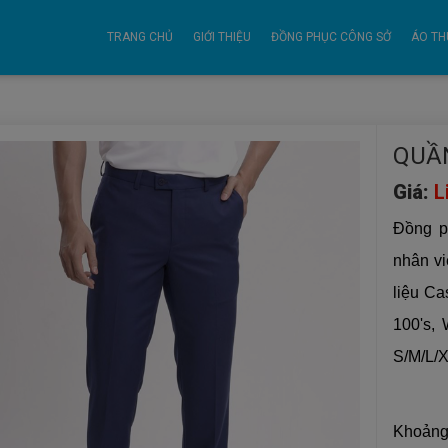
TRANG CHỦ
GIỚI THIỆU
ĐỒNG PHỤC CÔNG SỞ
ÁO TH
QUẦ
Giá:
L
Đồng ph
nhân vi
liệu Ca
100's,
S/M/L/X
Khoảng