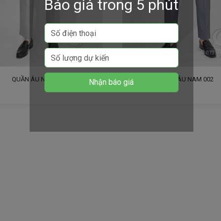
Báo giá trong 5 phút
QUẦN ÂU NAM 001
QUẦN ÂU NAM 002