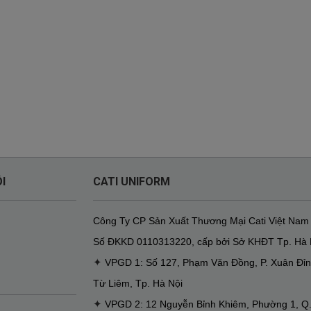
I
CATI UNIFORM
Công Ty CP Sản Xuất Thương Mại Cati Việt Nam
Số ĐKKD
0110313220
,
cấp bởi Sở KHĐT Tp. Hà 
✦
VPGD 1: Số 127, Phạm Văn Đồng, P. Xuân Đỉn
Từ Liêm, Tp. Hà Nội
✦
VPGD 2: 12 Nguyễn Bỉnh Khiêm, Phường 1, Q