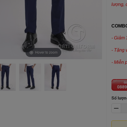
lượng, 
COMBO
- Giảm 
- Tặng 
Hover to zoom
- Miễn 
Số lượn