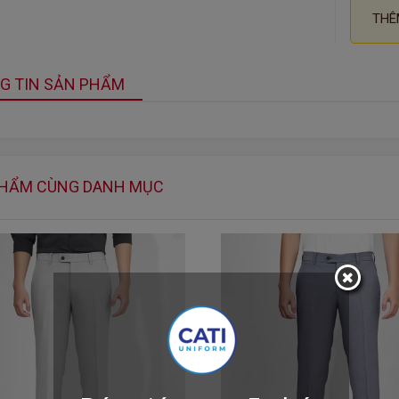
THÊ
G TIN SẢN PHẨM
PHẨM CÙNG DANH MỤC