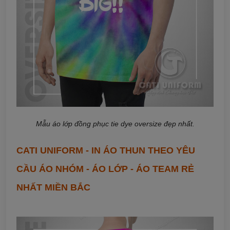
Mẫu áo lớp đồng phục tie dye oversize đẹp nhất.
CATI UNIFORM - IN ÁO THUN THEO YÊU
CẦU ÁO NHÓM - ÁO LỚP - ÁO TEAM RẺ
NHẤT MIỀN BẮC