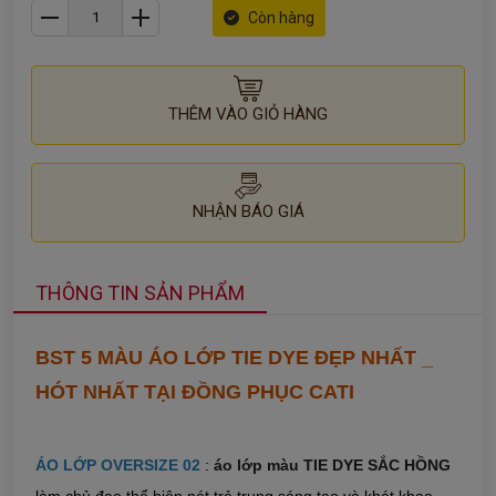
Còn hàng
THÊM VÀO GIỎ HÀNG
NHẬN BÁO GIÁ
THÔNG TIN SẢN PHẨM
BST 5 MÀU ÁO LỚP TIE DYE ĐẸP NHẤT _
HÓT NHẤT TẠI ĐỒNG PHỤC CATI
ÁO LỚP OVERSIZE 02
:
áo lớp màu TIE DYE SẮC HỒNG