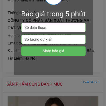
– Giao hàng – Thanh toán đơn hàng
Báo giá trong 5 phút
Thông tin liên hệ:
CÔNG TY CỔ PHẦN SẢN XUẤT THƯƠNG MẠI
CATI VIỆT NAM
Hotline: 0889.979.886 - 0886.995.668
Email: xuongmaydongphuccati@gmail.com
Địa chỉ:
Số 127 Phạm Văn Đồng, Xuân Đỉnh, Bắc
Từ Liêm, Hà Nội
Xem tất cả
SẢN PHẨM CÙNG DANH MỤC