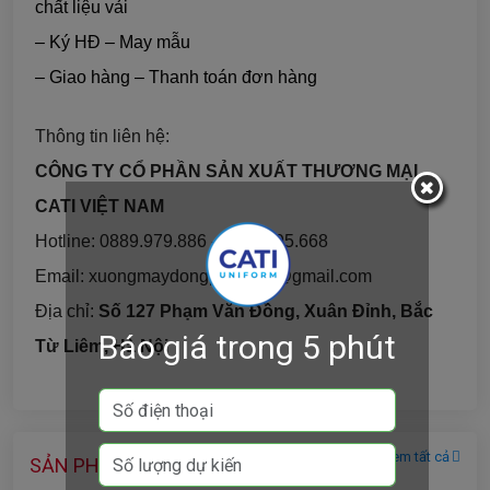
chất liệu vải
– Ký HĐ – May mẫu
– Giao hàng – Thanh toán đơn hàng
Thông tin liên hệ:
CÔNG TY CỔ PHẦN SẢN XUẤT THƯƠNG MẠI
CATI VIỆT NAM
Hotline: 0889.979.886 - 0886.995.668
Email: xuongmaydongphuccati@gmail.com
Địa chỉ:
Số 127 Phạm Văn Đồng, Xuân Đỉnh, Bắc
Báo giá trong 5 phút
Từ Liêm, Hà Nội
Xem tất cả
SẢN PHẨM CÙNG DANH MỤC